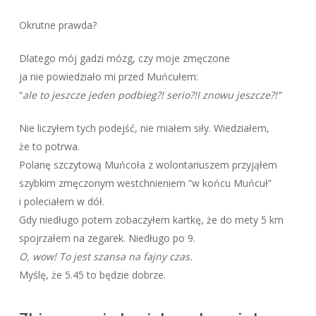
Okrutne prawda?
Dlatego mój gadzi mózg, czy moje zmęczone
ja nie powiedziało mi przed Muńcułem:
“
ale to jeszcze jeden podbieg?! serio?!I znowu jeszcze?!”
Nie liczyłem tych podejść, nie miałem siły. Wiedziałem,
że to potrwa.
Polanę szczytową Muńcoła z wolontariuszem przyjąłem
szybkim zmęczonym westchnieniem “w końcu Muńcuł”
i poleciałem w dół.
Gdy niedługo potem zobaczyłem kartkę, że do mety 5 km
spojrzałem na zegarek. Niedługo po 9.
O, wow! To jest szansa na fajny czas.
Myślę, że 5.45 to będzie dobrze.