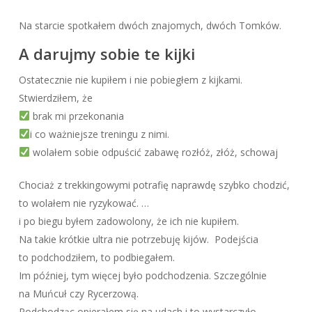
Na starcie spotkałem dwóch znajomych, dwóch Tomków.
A darujmy sobie te kijki
Ostatecznie nie kupiłem i nie pobiegłem z kijkami.
Stwierdziłem, że
brak mi przekonania
i co ważniejsze treningu z nimi.
wolałem sobie odpuścić zabawę rozłóż, złóż, schowaj
Chociaż z trekkingowymi potrafię naprawdę szybko chodzić,
to wolałem nie ryzykować. …
i po biegu byłem zadowolony, że ich nie kupiłem.
Na takie krótkie ultra nie potrzebuję kijów. Podejścia
to podchodziłem, to podbiegałem.
Im później, tym więcej było podchodzenia. Szczególnie
na Muńcuł czy Rycerzową.
Podchodząc opierałem się na udach i to wystarczyło.