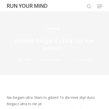
Skip
Menu
RUN YOUR MIND
to
search
main
content
Zawody
Jestem biegacz ultra czy nie
jestem…
By
Piotr
5 komentarzy
17 min read
Nie biegam ultra. Mam to gdzieś! To dla mnie zbyt dużo.
Biegacz ultra to nie ja!