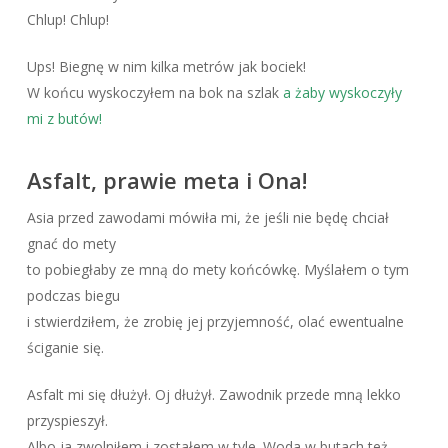
Chlup! Chlup!
Ups! Biegnę w nim kilka metrów jak bociek!
W końcu wyskoczyłem na bok na szlak
a żaby wyskoczyły
mi z butów!
Asfalt, prawie meta i Ona!
Asia przed zawodami mówiła mi, że jeśli nie będę chciał
gnać do mety
to pobiegłaby ze mną do mety końcówkę. Myślałem o tym
podczas biegu
i stwierdziłem, że zrobię jej przyjemność, olać ewentualne
ściganie się.
Asfalt mi się dłużył. Oj dłużył. Zawodnik przede mną lekko
przyspieszył.
Albo ja zwolniłem i zostałem w tyle. Woda w butach też