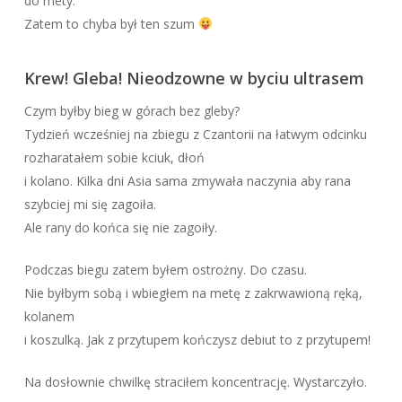
do mety.
Zatem to chyba był ten szum
Krew! Gleba! Nieodzowne w byciu ultrasem
Czym byłby bieg w górach bez gleby?
Tydzień wcześniej na zbiegu z Czantorii na łatwym odcinku
rozharatałem sobie kciuk, dłoń
i kolano. Kilka dni Asia sama zmywała naczynia aby rana
szybciej mi się zagoiła.
Ale rany do końca się nie zagoiły.
Podczas biegu zatem byłem ostrożny. Do czasu.
Nie byłbym sobą i wbiegłem na metę z zakrwawioną ręką,
kolanem
i koszulką. Jak z przytupem kończysz debiut to z przytupem!
Na dosłownie chwilkę straciłem koncentrację. Wystarczyło.