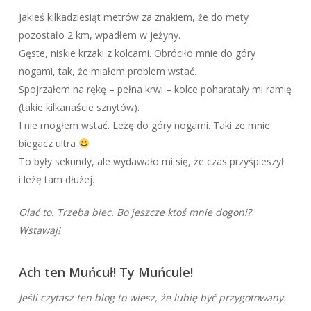
Jakieś kilkadziesiąt metrów za znakiem, że do mety
pozostało 2 km, wpadłem w jeżyny.
Gęste, niskie krzaki z kolcami. Obróciło mnie do góry
nogami, tak, że miałem problem wstać.
Spojrzałem na rękę – pełna krwi – kolce poharatały mi ramię
(takie kilkanaście sznytów).
I nie mogłem wstać. Leżę do góry nogami. Taki ze mnie
biegacz ultra
To były sekundy, ale wydawało mi się, że czas przyśpieszył
i leżę tam dłużej.
Olać to. Trzeba biec. Bo jeszcze ktoś mnie dogoni?
Wstawaj!
Ach ten Muńcuł! Ty Muńcule!
Jeśli czytasz ten blog to wiesz, że lubię być przygotowany.