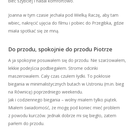
biec szybciej i nadal komfortowo.
Joanna w tym czasie jechała pod Wielką Raczę, aby tam
wbiec, nakręcić ujęcia do filmu i pobiec do Przegibka, gdzie
miała spotkać się ze mną.
Do przodu, spokojnie do przodu Piotrze
A ja spokojnie posuwałem się do przodu. Nie szarżowałem,
lekkie podejścia podbiegałem. Strome odcinki
maszerowałem. Cały czas czułem łydki. To pokłosie
biegania w minimalistycznych butach w Ustroniu (m.in. bieg
na Równicę) poprzedniego weekendu.
Jak i codziennego biegania – wolny miałem tylko piątek.
Miałem świadomość, że mogę pod koniec mieć problem
z powodu kurczów. Jednak dobrze mi się biegło, zatem
parłem do przodu.