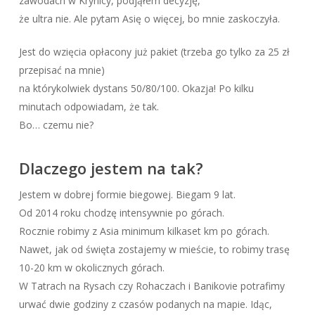
zawodach w Krynicy, podjąłem decyzję,
że ultra nie. Ale pytam Asię o więcej, bo mnie zaskoczyła.
Jest do wzięcia opłacony już pakiet (trzeba go tylko za 25 zł
przepisać na mnie)
na którykolwiek dystans 50/80/100. Okazja! Po kilku
minutach odpowiadam, że tak.
Bo… czemu nie?
Dlaczego jestem na tak?
Jestem w dobrej formie biegowej. Biegam 9 lat.
Od 2014 roku chodzę intensywnie po górach.
Rocznie robimy z Asia minimum kilkaset km po górach.
Nawet, jak od święta zostajemy w mieście, to robimy trasę
10-20 km w okolicznych górach.
W Tatrach na Rysach czy Rohaczach i Banikovie potrafimy
urwać dwie godziny z czasów podanych na mapie. Idąc,