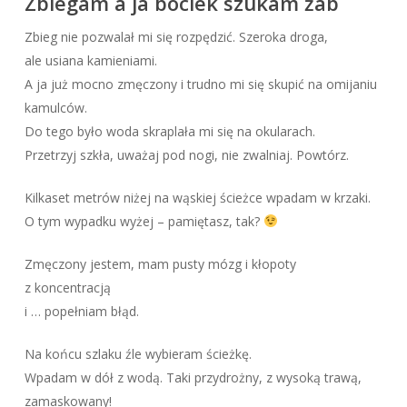
Zbiegam a ja bociek szukam żab
Zbieg nie pozwalał mi się rozpędzić. Szeroka droga,
ale usiana kamieniami.
A ja już mocno zmęczony i trudno mi się skupić na omijaniu
kamulców.
Do tego było woda skraplała mi się na okularach.
Przetrzyj szkła, uważaj pod nogi, nie zwalniaj. Powtórz.
Kilkaset metrów niżej na wąskiej ścieżce wpadam w krzaki.
O tym wypadku wyżej – pamiętasz, tak?
Zmęczony jestem, mam pusty mózg i kłopoty
z koncentracją
i … popełniam błąd.
Na końcu szlaku źle wybieram ścieżkę.
Wpadam w dół z wodą. Taki przydrożny, z wysoką trawą,
zamaskowany!