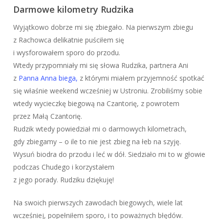
Darmowe kilometry Rudzika
Wyjątkowo dobrze mi się zbiegało. Na pierwszym zbiegu
z Rachowca delikatnie puściłem się
i wysforowałem sporo do przodu.
Wtedy przypomniały mi się słowa Rudzika, partnera Ani
z
Panna Anna biega,
z którymi miałem przyjemność spotkać
się właśnie weekend wcześniej w Ustroniu. Zrobiliśmy sobie
wtedy wycieczkę biegową na Czantorię, z powrotem
przez Małą Czantorię.
Rudzik wtedy powiedział mi o darmowych kilometrach,
gdy zbiegamy – o ile to nie jest zbieg na łeb na szyję.
Wysuń biodra do przodu i leć w dół. Siedziało mi to w głowie
podczas Chudego i korzystałem
z jego porady. Rudziku dziękuję!
Na swoich pierwszych zawodach biegowych, wiele lat
wcześniej, popełniłem sporo, i to poważnych błędów.