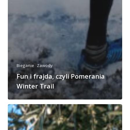
Bieganie
Zawody
Fun i frajda, czyli Pomerania
Winter Trail
Półmaraton
nad
Gardą