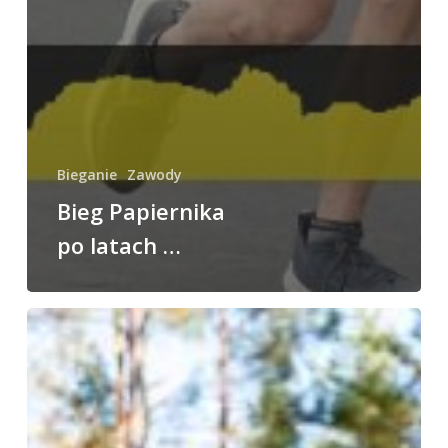
Bieganie
Zawody
Bieg Papiernika
po latach …
Fun
i
frajda,
czyli
Pomerania