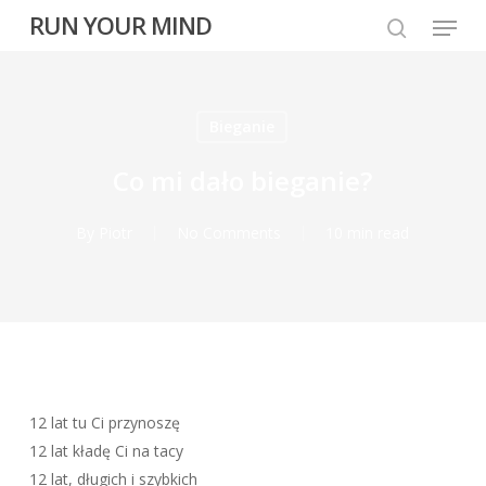
Skip
Menu
RUN YOUR MIND
to
search
main
content
Bieganie
Co mi dało bieganie?
By
Piotr
No Comments
10 min read
12 lat tu Ci przynoszę
12 lat kładę Ci na tacy
12 lat, długich i szybkich