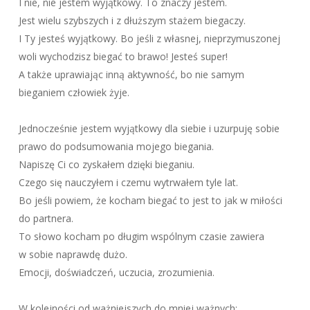
I nie, nie jestem wyjątkowy. To znaczy jestem.
Jest wielu szybszych i z dłuższym stażem biegaczy.
I Ty jesteś wyjątkowy. Bo jeśli z własnej, nieprzymuszonej
woli wychodzisz biegać to brawo! Jesteś super!
A także uprawiając inną aktywność, bo nie samym
bieganiem człowiek żyje.
Jednocześnie jestem wyjątkowy dla siebie i uzurpuję sobie
prawo do podsumowania mojego biegania.
Napiszę Ci co zyskałem dzięki bieganiu.
Czego się nauczyłem i czemu wytrwałem tyle lat.
Bo jeśli powiem, że kocham biegać to jest to jak w miłości
do partnera.
To słowo kocham po długim wspólnym czasie zawiera
w sobie naprawdę dużo.
Emocji, doświadczeń, uczucia, zrozumienia.
W kolejności od ważniejszych do mniej ważnych: