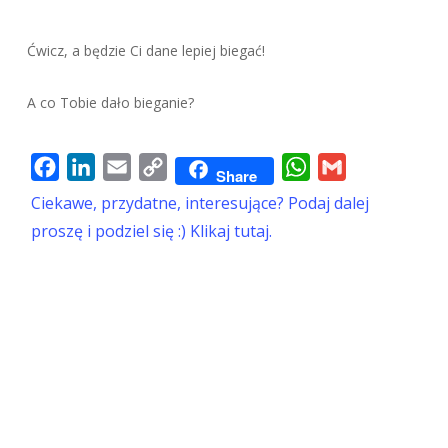
Ćwicz, a będzie Ci dane lepiej biegać!
A co Tobie dało bieganie?
Facebook
LinkedIn
Email
Copy
WhatsApp
Gmail
Share
Link
Ciekawe, przydatne, interesujące? Podaj dalej
proszę i podziel się :) Klikaj tutaj.