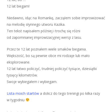
12 lat biegam!
Niedawno, idąc na Romankę, zacząłem sobie improwizować
na melodię słynnego utworu Kazika.
Ten tekst napisałem później i trochę się różni
od zapomnianej improwizacyjnej wersji z lasu.
Przez te 12 lat poznałem wiele smaków biegania.
Większość, bo są pewnie obce mi rodzaje lub mało
eksplorowane.
12 lat łatwo policzyć, trudniej policzyć tysiące, dziesiątki
tysięcy kilometrów.
Swoje wybiegałem i wybiegam.
Lista moich startów
a dolicz do tego treningi po kilka razy
w tygodniu