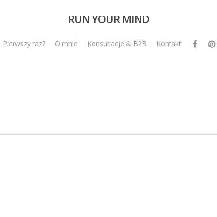
RUN YOUR MIND
facebook
pint
Pierwszy raz?
O mnie
Konsultacje & B2B
Kontakt