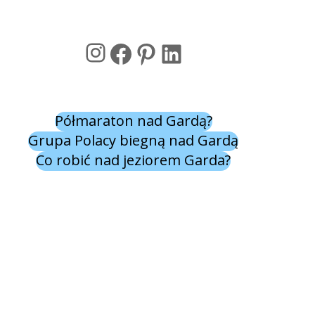
Instagram
Facebook
Pinterest
LinkedIn
Półmaraton nad Gardą?
Grupa Polacy biegną nad Gardą
Co robić nad jeziorem Garda?