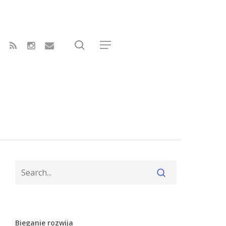
search
erest
RSS
instagram
email
Menu
Bieganie rozwija